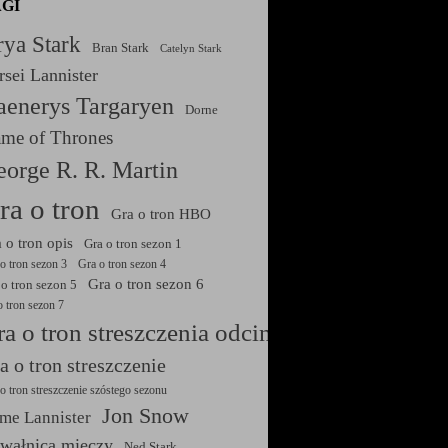
GI
ya Stark
Bran Stark
Catelyn Stark
rsei Lannister
aenerys Targaryen
Dorne
me of Thrones
orge R. R. Martin
ra o tron
Gra o tron HBO
 o tron opis
Gra o tron sezon 1
o tron sezon 3
Gra o tron sezon 4
Gra o tron sezon 6
 o tron sezon 5
o tron sezon 7
a o tron streszczenia odcinków
a o tron streszczenie
o tron streszczenie szóstego sezonu
Jon Snow
ime Lannister
wałnica mieczy
Ned Stark