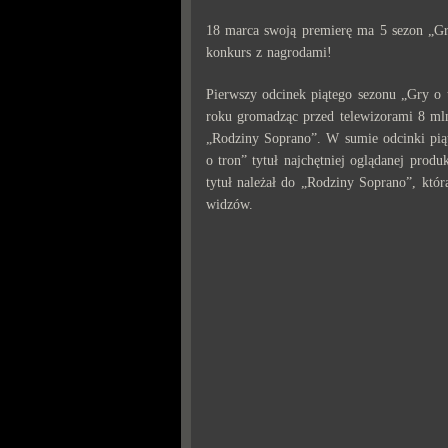
18 marca swoją premierę ma 5 sezon „Gr
konkurs z nagrodami!
Pierwszy odcinek piątego sezonu „Gry o 
roku gromadząc przed telewizorami 8 mln
„Rodziny Soprano”. W sumie odcinki pią
o tron” tytuł najchętniej oglądanej produ
tytuł należał do „Rodziny Soprano”, któr
widzów.