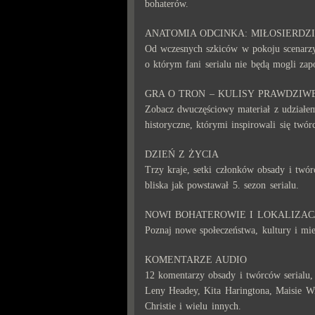
bohaterów.
ANATOMIA ODCINKA: MIŁOSIERDZ
Od wczesnych szkiców w pokoju scenarzys
o którym fani serialu nie będą mogli zap
GRA O TRON – KULISY PRAWDZIWE
Zobacz dwuczęściowy materiał z udziałe
historyczne, którymi inspirowali się twó
DZIEŃ Z ŻYCIA
Trzy kraje, setki członków obsady i twór
bliska jak powstawał 5. sezon serialu.
NOWI BOHATEROWIE I LOKALIZAC
Poznaj nowe społeczeństwa, kultury i mie
KOMENTARZE AUDIO
12 komentarzy obsady i twórców serialu,
Leny Headey, Kita Haringtona, Maisie Wi
Christie i wielu innych.