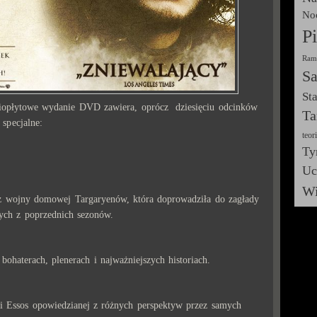
Noc
P
Ram
Sa
St
ciopłytowe wydanie DVD zawiera, oprócz dziesięciu odcinków
Ta
 specjalne:
teor
Ty
Uc
Wi
az wojny domowej Targaryenów, która doprowadziła do zagłady
ych z poprzednich sezonów.
bohaterach, plenerach i najważniejszych historiach.
 i Essos opowiedzianej z różnych perspektyw przez samych