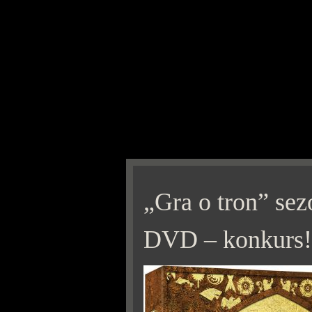
„Gra o tron” sez
DVD – konkurs!