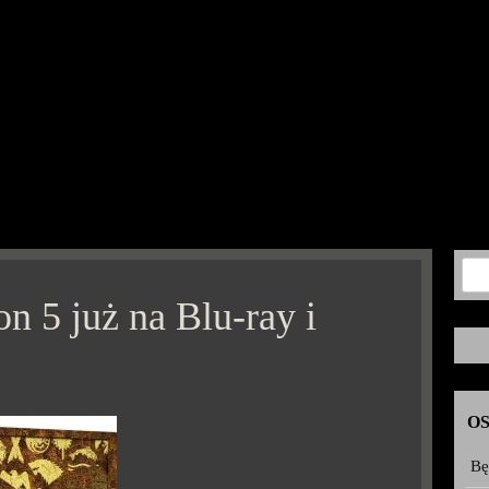
on 5 już na Blu-ray i
O
Bę