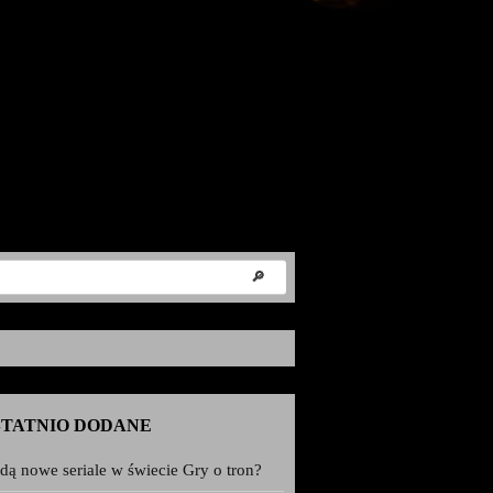
STATNIO DODANE
dą nowe seriale w świecie Gry o tron?