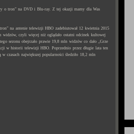
y o tron” na DVD i Blu-ray. Z tej okazji mamy dla Was
tron” na antenie telewizji HBO zadebiutował 12 kwietnia 2015
 widzów, czyli więcej niż oglądało ostatni odcinek kultowej
tego sezonu obejrzało prawie 19,8 mln widzów co dało „Grze
kcji w historii telewizji HBO. Poprzednio przez długie lata ten
ą w czasach największej popularności śledziło 18,2 mln