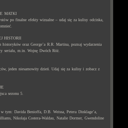
IE MATKI
tów po finalne efekty wizualne – udaj się za kulisy odcinka,
omnieć.
J HISTORII
m historyków oraz George’a R.R. Martina, poznaj wydarzenia
rcy serialu, m.in. Wojnę Dwóch Róż.
ców, jeden niesamowity dzień. Udaj się za kulisy i zobacz z
JE
jsca sezonu 5.
 w tym: Davida Benioffa, D.B. Weissa, Petera Dinklage’a,
lliams, Nikolaja Costera-Waldau, Natalie Dormer, Gwendoline