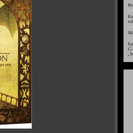
Re
Ka
ro
Ma
Ep
G.
„W