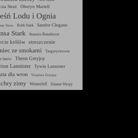
na Straż
Oberyn Martell
ieśń Lodu i Ognia
Sandor Clegane
Robb Stark
say Snow
nsa Stark
Stannis Baratheon
arcie królów
streszczenie
niec ze smokami
Targaryenowie
Theon Greyjoy
ie fanów
rion Lannister
Tywin Lannister
zta dla wron
Victarion Greyjoy
chry zimy
Winterfell
Żelazne Wyspy