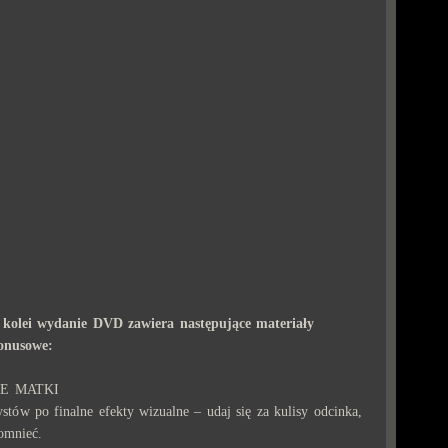
 kolei wydanie DVD zawiera następujące materiały
onusowe:
IE MATKI
tów po finalne efekty wizualne – udaj się za kulisy odcinka,
omnieć.