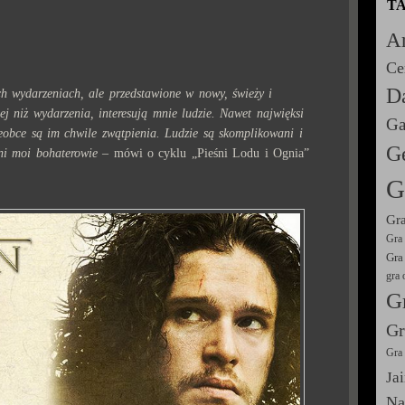
TA
Ar
Ce
D
h wydarzeniach, ale przedstawione w nowy, świeży i
ej niż wydarzenia, interesują mnie ludzie. Nawet najwięksi
Ga
ieobce są im chwile zwątpienia. Ludzie są skomplikowani i
Ge
eni moi bohaterowie
– mówi o cyklu „Pieśni Lodu i Ognia”
G
Gra
Gra 
Gra
gra 
Gr
Gr
Gra 
Ja
Na