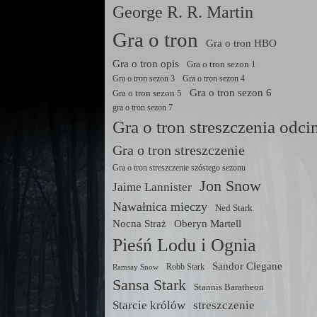
George R. R. Martin
Gra o tron
Gra o tron HBO
Gra o tron opis
Gra o tron sezon 1
Gra o tron sezon 3
Gra o tron sezon 4
Gra o tron sezon 6
Gra o tron sezon 5
gra o tron sezon 7
Gra o tron streszczenia odc
Gra o tron streszczenie
Gra o tron streszczenie szóstego sezonu
Jon Snow
Jaime Lannister
Nawałnica mieczy
Ned Stark
Nocna Straż
Oberyn Martell
Pieśń Lodu i Ognia
Sandor Clegane
Robb Stark
Ramsay Snow
Sansa Stark
Stannis Baratheon
Starcie królów
streszczenie