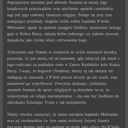
Najczęstszym zarzutem pod adresem Stannisa ze strony jego
książkowych przeciwników oraz antyfanów spośród czytelników
sagi jest jego rzekomy fanatyzm religijny. Podaje się przy tym
następujące przykłady uległości króla wobec kapłanki R’holla
Melisandre: zgodę na spalenie posągów Siedmiu, zniszczenie bożego
gaju w Końcu Burzy, zmianę herbu rodowego czy palenie żywcem
skazańców jako formę ofiary czerwonemu bogu.
Tymczasem sam Stannis w rozmowie ze swym zaufanym doradcą
przyznaje, że jest ateistą od od momentu, gdy zobaczył jak statek z
jego rodzicami na pokładzie tonie w Zatoce Rozbitków koło Końca
Burzy. Uważa, że bogowie (Siedmiu), którzy są tak okrutni nie
zasługują na szacunek, a R’holl jeszcze niczym go nie zraził, więc
postanowił go wypróbować. Powyższa dyskusja i późniejszy
stosunek Stannisa do spraw religijnych są dowodem na to, że
wykorzystuje on religię instrumentalnie – ma ona być środkiem do
odzyskania Żelaznego Tronu z rąk uzurpatorów.
Należy również zaznaczyć, że mimo nacisków kapłanki Melisandre
oraz jej zwolenników (w tym samej królowej Selyse) Stannis
nieczęsto skazuje ludzi na spalenie na stosie jako ofiary dla R’holla.