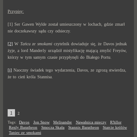
Przypisy:
[1] Ser Gawen Wylde został umieszczony w lochach, gdzie zmarł
nie doczekawszy sądu czy odsieczy.
[2]
W
Tańcu ze smokami
czytelnik dowiaduje się, że Davos jednak
żyje, a lord Manderly urządził mistyfikację mającą zmylić Freyów,
którzy w tym samym czasie przypłynęli do Białego Portu.
[i]
Naoczny świadek tego wydarzenia, Davos, ze zgrozą stwierdza,
że to cień króla Stannisa.
1
2
Tags:
Davos
Jon Snow
Melisandre
Nawałnica mieczy
R'hllor
Renly Baratheon
Smocza Skała
Stannis Baratheon
Starcie królów
Taniec ze smokami