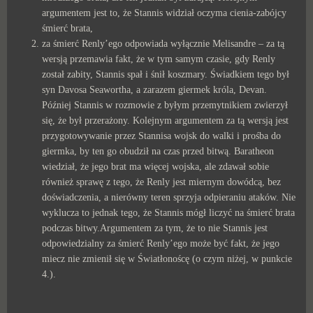
argumentem jest to, że Stannis widział oczyma cienia-zabójcy
śmierć brata,
za śmierć Renly’ego odpowiada wyłącznie Melisandre – za tą
wersją przemawia fakt, że w tym samym czasie, gdy Renly
został zabity, Stannis spał i śnił koszmary. Świadkiem tego był
syn Davosa Seawortha, a zarazem giermek króla, Devan.
Później Stannis w rozmowie z byłym przemytnikiem zwierzył
się, że był przerażony. Kolejnym argumentem za tą wersją jest
przygotowywanie przez Stannisa wojsk do walki i prośba do
giermka, by ten go obudził na czas przed bitwą. Baratheon
wiedział, że jego brat ma więcej wojska, ale zdawał sobie
również sprawę z tego, że Renly jest miernym dowódcą, bez
doświadczenia, a nierówny teren sprzyja odpieraniu ataków. Nie
wyklucza to jednak tego, że Stannis mógł liczyć na śmierć brata
podczas bitwy.Argumentem za tym, że to nie Stannis jest
odpowiedzialny za śmierć Renly’ego może być fakt, że jego
miecz nie zmienił się w Światłonoścę (o czym niżej, w punkcie
4.).