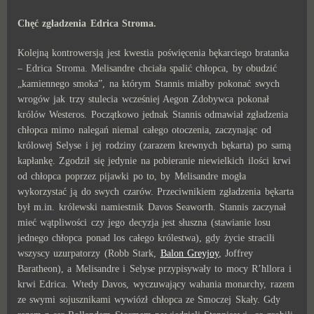
Chęć zgładzenia Edrica Stroma.
Kolejną kontrowersją jest kwestia poświęcenia bękarciego bratanka
– Edrica Stroma. Melisandre chciała spalić chłopca, by obudzić
„kamiennego smoka”, na którym Stannis miałby pokonać swych
wrogów jak trzy stulecia wcześniej Aegon Zdobywca pokonał
królów Westeros. Początkowo jednak Stannis odmawiał zgładzenia
chłopca mimo nalegań niemal całego otoczenia, zaczynając od
królowej Selyse i jej rodziny (zarazem krewnych bękarta) po samą
kapłankę. Zgodził się jedynie na pobieranie niewielkich ilości krwi
od chłopca poprzez pijawki po to, by Melisandre mogła
wykorzystać ją do swych czarów. Przeciwnikiem zgładzenia bękarta
był m.in. królewski namiestnik Davos Seaworth. Stannis zaczynał
mieć wątpliwości czy jego decyzja jest słuszna (stawianie losu
jednego chłopca ponad los całego królestwa), gdy życie stracili
wszyscy uzurpatorzy (Robb Stark,
Balon Greyjoy
, Joffrey
Baratheon), a Melisandre i Selyse przypisywały to mocy R’hllora i
krwi Edrica. Wtedy Davos, wyczuwający wahania monarchy, razem
ze swymi sojusznikami wywiózł chłopca ze Smoczej Skały. Gdy