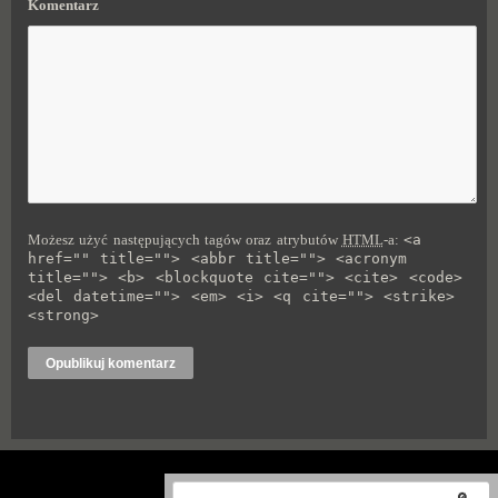
Komentarz
Możesz użyć następujących tagów oraz atrybutów
HTML
-a:
<a
href="" title=""> <abbr title=""> <acronym
title=""> <b> <blockquote cite=""> <cite> <code>
<del datetime=""> <em> <i> <q cite=""> <strike>
<strong>