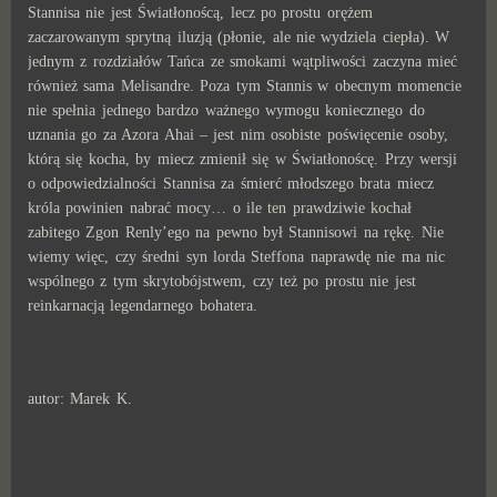
Stannisa nie jest Światłonoścą, lecz po prostu orężem
zaczarowanym sprytną iluzją (płonie, ale nie wydziela ciepła). W
jednym z rozdziałów Tańca ze smokami wątpliwości zaczyna mieć
również sama Melisandre. Poza tym Stannis w obecnym momencie
nie spełnia jednego bardzo ważnego wymogu koniecznego do
uznania go za Azora Ahai – jest nim osobiste poświęcenie osoby,
którą się kocha, by miecz zmienił się w Światłonoścę. Przy wersji
o odpowiedzialności Stannisa za śmierć młodszego brata miecz
króla powinien nabrać mocy… o ile ten prawdziwie kochał
zabitego Zgon Renly’ego na pewno był Stannisowi na rękę. Nie
wiemy więc, czy średni syn lorda Steffona naprawdę nie ma nic
wspólnego z tym skrytobójstwem, czy też po prostu nie jest
reinkarnacją legendarnego bohatera.
autor: Marek K.