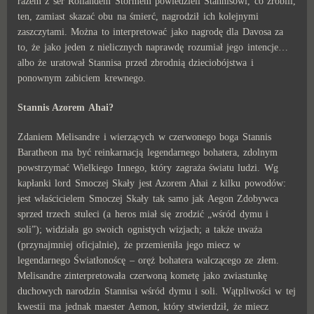
razem z ser Rollandem Stormem powiedzieli Stannisowi, co zrobili,
ten, zamiast skazać obu na śmierć, nagrodził ich kolejnymi
zaszczytami. Można to interpretować jako nagrodę dla Davosa za
to, że jako jeden z nielicznych naprawdę rozumiał jego intencje…
albo że uratował Stannisa przed zbrodnią dzieciobójstwa i
ponownym zabiciem krewnego.
Stannis Azorem Ahai?
Zdaniem Melisandre i wierzących w czerwonego boga Stannis
Baratheon ma być reinkarnacją legendarnego bohatera, zdolnym
powstrzymać Wielkiego Innego, który zagraża światu ludzi. Wg
kapłanki lord Smoczej Skały jest Azorem Ahai z kilku powodów:
jest właścicielem Smoczej Skały tak samo jak Aegon Zdobywca
sprzed trzech stuleci (a heros miał się zrodzić „wśród dymu i
soli”); widziała go swoich ognistych wizjach; a także uważa
(przynajmniej oficjalnie), że przemieniła jego miecz w
legendarnego Światłonoścę – oręż bohatera walczącego ze złem.
Melisandre zinterpretowała czerwoną kometę jako zwiastunkę
duchowych narodzin Stannisa wśród dymu i soli. Wątpliwości w tej
kwestii ma jednak maester Aemon, który stwierdził, że miecz