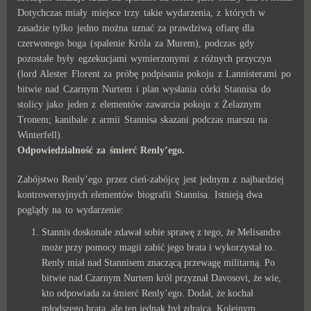
Dotychczas miały miejsce trzy takie wydarzenia, z których w
zasadzie tylko jedno można uznać za prawdziwą ofiarę dla
czerwonego boga (spalenie Króla za Murem), podczas gdy
pozostałe były egzekucjami wymierzonymi z różnych przyczyn
(lord Alester Florent za próbę podpisania pokoju z Lannisterami po
bitwie nad Czarnym Nurtem i plan wysłania córki Stannisa do
stolicy jako jeden z elementów zawarcia pokoju z Żelaznym
Tronem; kanibale z armii Stannisa skazani podczas marszu na
Winterfell).
Odpowiedzialność za śmierć Renly’ego.
Zabójstwo Renly’ego przez cień-zabójcę jest jednym z najbardziej
kontrowersyjnych elementów biografii Stannisa. Istnieją dwa
poglądy na to wydarzenie:
Stannis doskonale zdawał sobie sprawę z tego, że Melisandre
może przy pomocy magii zabić jego brata i wykorzystał to.
Renly miał nad Stannisem znaczącą przewagę militarną. Po
bitwie nad Czarnym Nurtem król przyznał Davosovi, że wie,
kto odpowiada za śmierć Renly’ego. Dodał, że kochał
młodszego brata, ale ten jednak był zdrajcą. Kolejnym