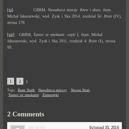
[xi]
GRRM,
Nawałnica mieczy: Krew i złoto
, tłum.
Michał Jakuszewski, wyd. Zysk i Ska 2014, rozdział 56:
Bran
(IV),
strona 178.
[xii]
GRRM,
Taniec ze smokami: część I
, tłum. Michał
Jakuszewski, wyd. Zysk i Ska 2011, rozdział 4:
Bran
(I), strona
99.
1
2
3
Tags:
Bran Stark
Nawałnica mieczy
Nocna Straż
Taniec ze smokami
Zimnoręki
2 Comments
Ser Aryn
listopad 30, 2016