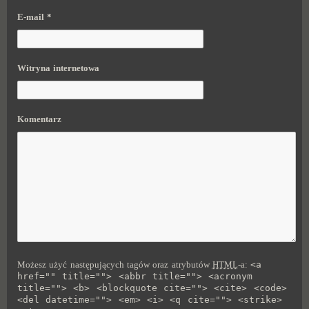
E-mail
*
Witryna internetowa
Komentarz
Możesz użyć następujących tagów oraz atrybutów
HTML
-a:
<a
href="" title=""> <abbr title=""> <acronym
title=""> <b> <blockquote cite=""> <cite> <code>
<del datetime=""> <em> <i> <q cite=""> <strike>