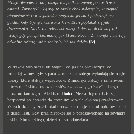
Minęło dwanaście dni, odkąd łoś padł na ziemię po raz trzeci i
ostatni. Zimnoręki uklęknął w zaspie obok zwierzęcia, wyszeptał
błogosławieństwo w jakimś niezwykłym języku i poderżnął mu
gardło. Gdy trysnęła czerwona krew, Bran popłakał się jak
dziewczynka. Nigdy nie odczuwał swego kalectwa dotkliwiej niż
wtedy, gdy patrzył bezradnie, jak Meera Reed i Zimnoręki ćwiartują
odważne zwierzę, które zaniosło ich tak daleko.
[ix]
W trakcie wspinaczki ku wejściu do jaskini prowadzącej do
trójokiej wrony, gdy zapada zmrok spod śniegu wyłaniają się nagle
upiory, które atakują wędrowców. Zimnoręki walczy z nimi swoim
mieczem. Jaskinia ma wedle słów zwiadowcy „osłony”, dlatego nie
może on tam wejść. Ale Bran,
Hodor
, Meera, Jojen i Lato są
bezpieczni po dotarciu do szczeliny w skale okolonej czardrzewami.
W tych dramatycznych okolicznościach ratuje ich od upiorów jedno
z dzieci lasu. Gdy Bran niepokoi się o pozostawionego na zewnątrz
jaskini Zimnorękiego, dziecko lasu odpowiada: