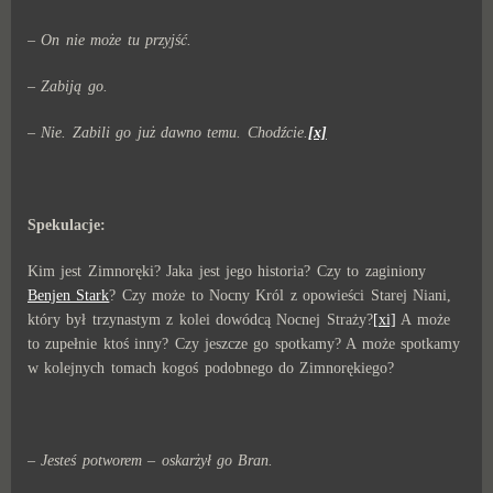
– On nie może tu przyjść.
– Zabiją go.
– Nie. Zabili go już dawno temu. Chodźcie.
[x]
Spekulacje:
Kim jest Zimnoręki? Jaka jest jego historia? Czy to zaginiony
Benjen Stark
? Czy może to Nocny Król z opowieści Starej Niani,
który był trzynastym z kolei dowódcą Nocnej Straży?
[xi]
A może
to zupełnie ktoś inny? Czy jeszcze go spotkamy? A może spotkamy
w kolejnych tomach kogoś podobnego do Zimnorękiego?
– Jesteś potworem – oskarżył go Bran.