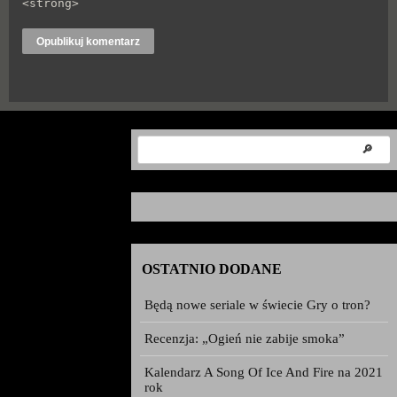
<strong>
OSTATNIO DODANE
Będą nowe seriale w świecie Gry o tron?
Recenzja: „Ogień nie zabije smoka”
Kalendarz A Song Of Ice And Fire na 2021
rok