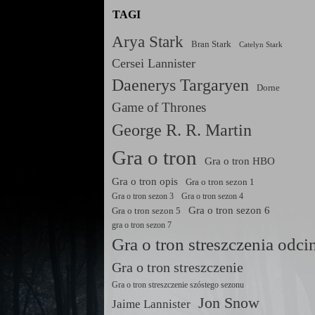
TAGI
Arya Stark
Bran Stark
Catelyn Stark
Cersei Lannister
Daenerys Targaryen
Dorne
Game of Thrones
George R. R. Martin
Gra o tron
Gra o tron HBO
Gra o tron opis
Gra o tron sezon 1
Gra o tron sezon 3
Gra o tron sezon 4
Gra o tron sezon 6
Gra o tron sezon 5
gra o tron sezon 7
Gra o tron streszczenia odc
Gra o tron streszczenie
Gra o tron streszczenie szóstego sezonu
Jon Snow
Jaime Lannister