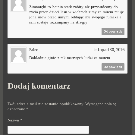
Zimnoręki to bejnin stark zabity ale przywrócony do
zycia przez dzieci lasu w wichrach zimy za mirem ratuje
jona snow przed innymi oddając mu swojego rumaka a
sam zostaje rozszarpany na strzępy
Odpowiedz
listopad 30, 2016
Palec
Dokładnie ginie z rąk martwych ludzi za murem
Odpowiedz
Dodaj komentarz
Twój adres e-mail nie zostanie opublikowany.
Wymagane pola są
oznaczone
*
Nazwa
*